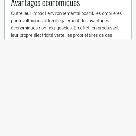
Avantages économiques
Outre leur impact environnemental positif, les ombrières
photovoltaïques offrent également des avantages
économiques non négligeables. En effet, en produisant
leur propre électricité verte, les propriétaires de ces
installations peuvent réaliser des
économies
significatives
sur leurs factures d’énergie. De plus, le surplus
d’électricité produit peut être vendu au réseau électrique
national, générant ainsi un revenu complémentaire.
Installation et maintenance
Processus d’installation
L’installation d’une ombrière photovoltaïque nécessite
une planification rigoureuse et une analyse du site où elle
sera installée. Il est essentiel de prendre en compte
l’orientation et l’inclinaison des panneaux solaires pour
maximiser leur rendement, ainsi que les contraintes liées